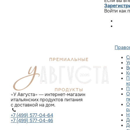
Если вы вп
Зарегистр
Войти как 
Право
С
У
В
К
П
к
П
О
«У Августа» — интернет-магазин
п
итальянских продуктов питания
О
с доставкой на дом.
р
Н
+7 (499) 577-04-64
Д
+7 (499) 577-04-46
Д