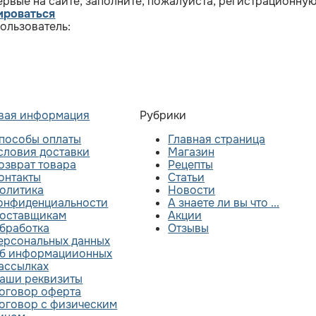
ервые на сайте, заполните, пожалуйста, регистрационну
ироваться
пользователь:
вая информация
Рубрики
пособы оплаты
Главная страница
словия доставки
Магазин
озврат товара
Рецепты
онтакты
Статьи
олитика
Новости
онфиденциальности
А знаете ли вы что ...
оставщикам
Акции
бработка
Отзывы
ерсональных данных
б информациионных
ассылках
аши реквизиты
оговор оферта
оговор с физическим